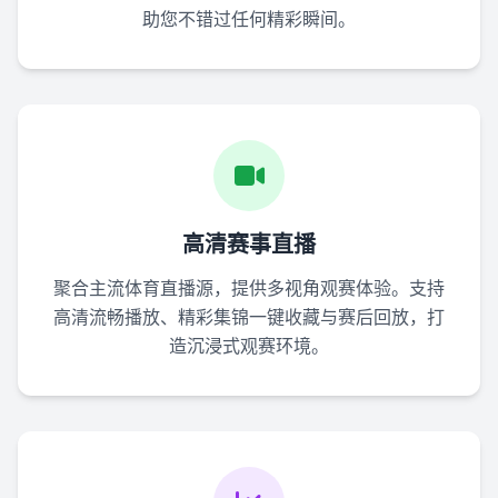
助您不错过任何精彩瞬间。
高清赛事直播
聚合主流体育直播源，提供多视角观赛体验。支持
高清流畅播放、精彩集锦一键收藏与赛后回放，打
造沉浸式观赛环境。