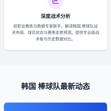
深度战术分析
前职业教练与数据专家联手，解读韩国 棒球队战
术布局、球员状态与赛季走势预测。提供专业级战
术板与历史数据对比。
韩国 棒球队最新动态