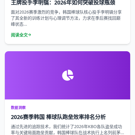
王牌投手李明镐：2026年如何突破投球瓶颈
面对2026赛季激烈的竞争，韩国棒球队核心投手李明镐分享
了其全新的训练计划与心理调节方法，力求在季后赛找回巅
峰状态...
阅读全文
数据洞察
2026赛季韩国 棒球队跑垒效率排名分析
通过先进的追踪技术，我们统计了2026年KBO各队盗垒成功
率与关键局面跑垒贡献，韩国棒球队在战术执行上名列前茅...