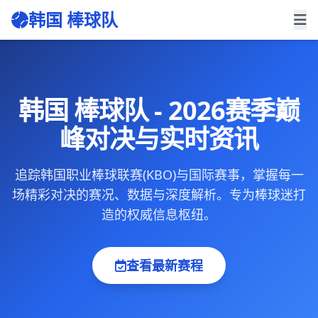
韩国 棒球队
韩国 棒球队 - 2026赛季巅
峰对决与实时资讯
追踪韩国职业棒球联赛(KBO)与国际赛事，掌握每一
场精彩对决的赛况、数据与深度解析。专为棒球迷打
造的权威信息枢纽。
查看最新赛程