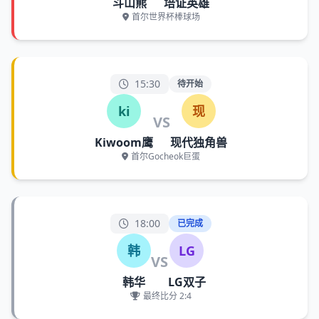
斗山熊
培证英雄
首尔世界杯棒球场
15:30
待开始
ki
现
VS
Kiwoom鹰
现代独角兽
首尔Gocheok巨蛋
18:00
已完成
韩
LG
VS
韩华
LG双子
最终比分 2:4