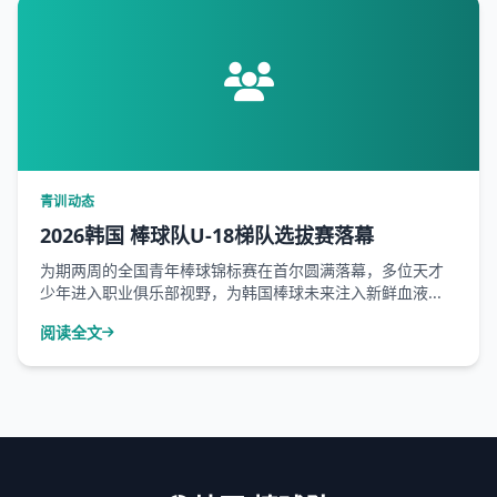
青训动态
2026韩国 棒球队U-18梯队选拔赛落幕
为期两周的全国青年棒球锦标赛在首尔圆满落幕，多位天才
少年进入职业俱乐部视野，为韩国棒球未来注入新鲜血液...
阅读全文